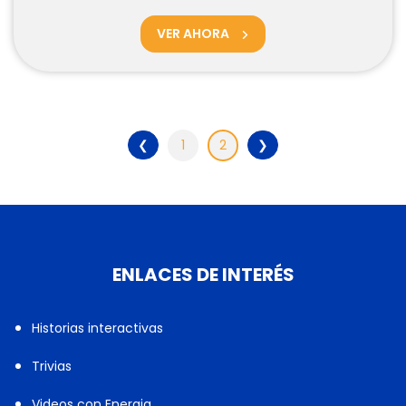
VER AHORA
❮
1
2
❯
ENLACES DE INTERÉS
Historias interactivas
Trivias
Videos con Energia