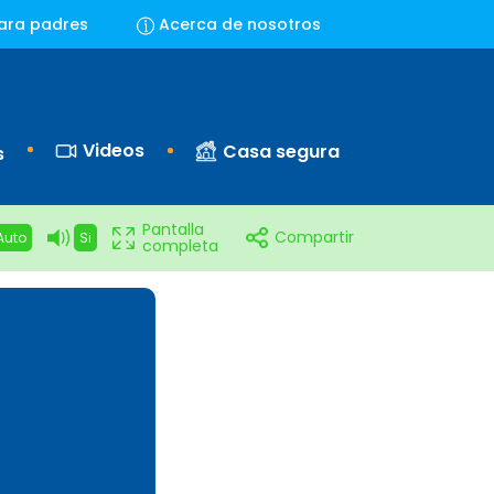
ara padres
Acerca de nosotros
Videos
Casa segura
s
Pantalla
Compartir
Auto
Si
completa