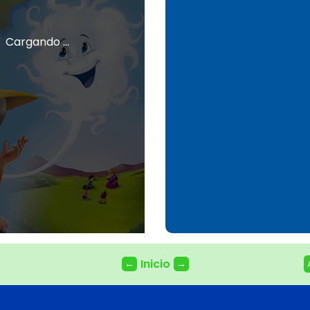
Cargando ...
Inicio
←
→