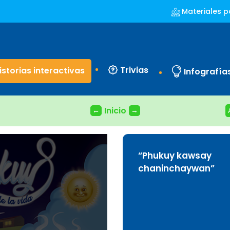
Materiales p
Trivias
istorias interactivas
Infografía
Inicio
←
→
“Phukuy kawsay
chaninchaywan”