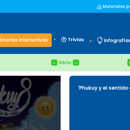
Materiales p
Trivias
istorias interactivas
Infografía
Inicio
←
→
'Phukuy y el sentido 