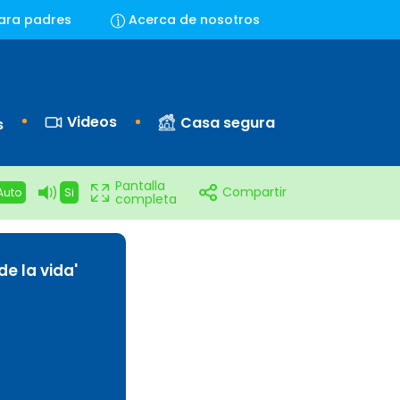
ara padres
Acerca de nosotros
Videos
Casa segura
s
Pantalla
Compartir
Auto
Si
completa
de la vida'