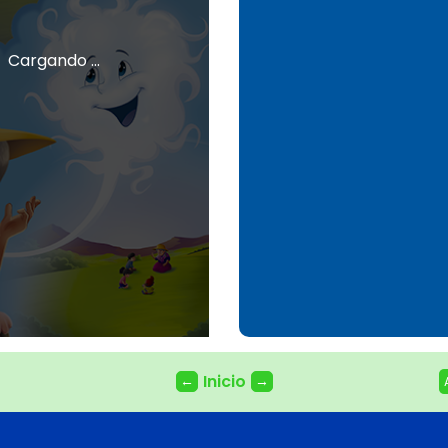
Cargando ...
Inicio
←
→